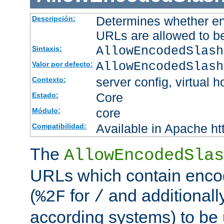
Determines whether en
Descripción:
URLs are allowed to b
AllowEncodedSlash
Sintaxis:
AllowEncodedSlash
Valor por defecto:
server config, virtual h
Contexto:
Core
Estado:
core
Módulo:
Available in Apache ht
Compatibilidad:
The
AllowEncodedSlas
URLs which contain enco
(
for
and additionall
%2F
/
according systems) to be