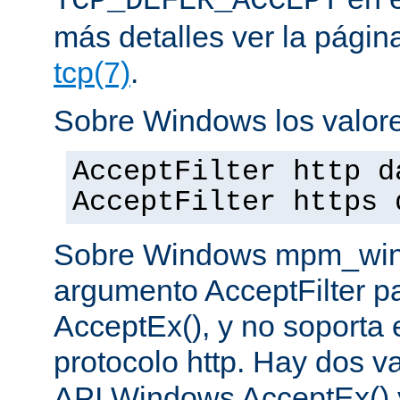
TCP_DEFER_ACCEPT
más detalles ver la pági
tcp(7)
.
Sobre Windows los valore
AcceptFilter http d
AcceptFilter https 
Sobre Windows mpm_winnt
argumento AcceptFilter p
AcceptEx(), y no soporta e
protocolo http. Hay dos va
API Windows AcceptEx() 