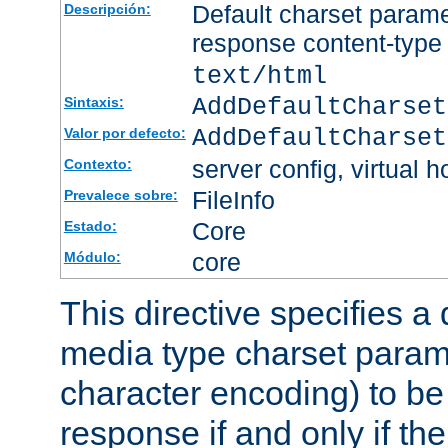
Default charset param
Descripción:
response content-type
text/html
AddDefaultCharset
Sintaxis:
AddDefaultCharset
Valor por defecto:
server config, virtual h
Contexto:
FileInfo
Prevalece sobre:
Core
Estado:
core
Módulo:
This directive specifies a 
media type charset param
character encoding) to be
response if and only if th