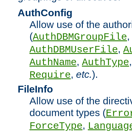
AuthConfig
Allow use of the author
(
,
AuthDBMGroupFile
,
AuthDBMUserFile
A
,
AuthName
AuthType
,
etc.
).
Require
FileInfo
Allow use of the directi
document types (
Erro
,
ForceType
Languag