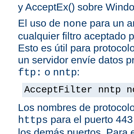
y AcceptEx() sobre Wind
El uso de
para un a
none
cualquier filtro aceptado 
Esto es útil para protoco
un servidor envíe datos p
o
:
ftp:
nntp
AcceptFilter nntp n
Los nombres de protocolo
para el puerto 443
https
los demás puertos. Para e