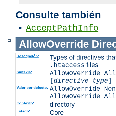
Consulte también
AcceptPathInfo
AllowOverride
Direc
Types of directives tha
Descripción:
files
.htaccess
AllowOverride All
Sintaxis:
[
directive-type
] 
AllowOverride Non
Valor por defecto:
AllowOverride All
directory
Contexto:
Core
Estado: