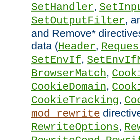
,
SetHandler
SetInp
, 
SetOutputFilter
and Remove* directive
data (
,
Header
Reques
,
SetEnvIf
SetEnvIf
,
BrowserMatch
Cook
,
CookieDomain
Cook
,
CookieTracking
Co
directi
mod_rewrite
,
RewriteOptions
Re
,