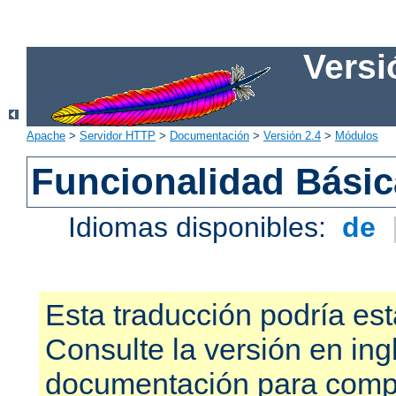
Versi
Apache
>
Servidor HTTP
>
Documentación
>
Versión 2.4
>
Módulos
Funcionalidad Bási
Idiomas disponibles:
de
Esta traducción podría est
Consulte la versión en ing
documentación para compr