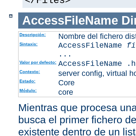
</Files>
AccessFileName
Di
Nombre del fichero dis
Descripción:
AccessFileName
fi
Sintaxis:
...
AccessFileName .h
Valor por defecto:
server config, virtual h
Contexto:
Core
Estado:
core
Módulo:
Mientras que procesa una 
busca el primer fichero d
existente dentro de un li