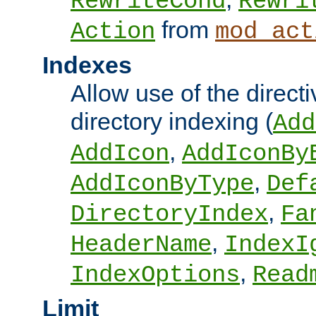
RewriteCond
Rewri
from
Action
mod_act
Indexes
Allow use of the directi
directory indexing (
Add
,
AddIcon
AddIconBy
,
AddIconByType
Def
,
DirectoryIndex
Fa
,
HeaderName
IndexI
,
IndexOptions
Read
Limit