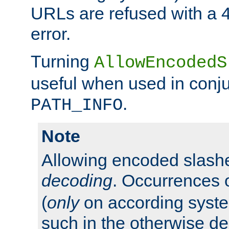
URLs are refused with a 
error.
Turning
AllowEncodedS
useful when used in conju
.
PATH_INFO
Note
Allowing encoded slas
decoding
. Occurrences 
(
only
on according system
such in the otherwise d