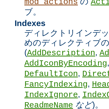
の
mod_actions
Act
ブ。
Indexes
ディレクトリインデ
めのディレクティブの
(
,
AddDescription
A
AddIconByEncoding
,
DefaultIcon
Direc
,
FancyIndexing
Hea
,
IndexIgnore
Index
など
)。
ReadmeName