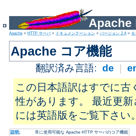
Apach
Apache
>
HTTP サーバ
>
ドキュメンテーション
>
バージョン 2.4
>
モ
Apache コア機能
翻訳済み言語:
de
|
e
この日本語訳はすでに古
性があります。 最近更
には英語版をご覧下さい
説明:
常に使用可能な Apache HTTP サーバのコア機能