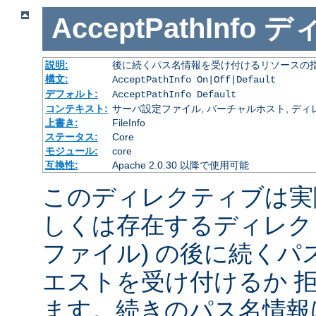
AcceptPathInfo
デ
説明:
後に続くパス名情報を受け付けるリソースの
構文:
AcceptPathInfo On|Off|Default
デフォルト:
AcceptPathInfo Default
コンテキスト:
サーバ設定ファイル, バーチャルホスト, ディレクトリ
上書き:
FileInfo
ステータス:
Core
モジュール:
core
互換性:
Apache 2.0.30 以降で使用可能
このディレクティブは実
しくは存在するディレク
ファイル) の後に続く
エストを受け付けるか 
ます。続きのパス名情報