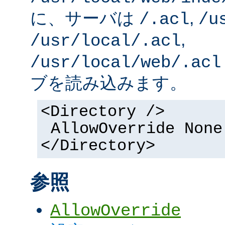
に、サーバは
,
/.acl
/u
,
/usr/local/.acl
/usr/local/web/.acl
ブを読み込みます。
<Directory />
AllowOverride None
</Directory>
参照
AllowOverride