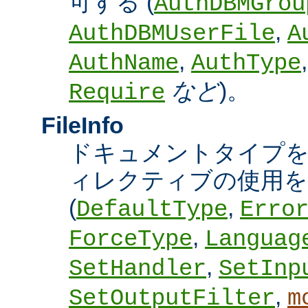
可する (
AuthDBMGrou
,
AuthDBMUserFile
A
,
AuthName
AuthType
など
)。
Require
FileInfo
ドキュメントタイプ
ィレクティブの使用を
(
,
DefaultType
Erro
,
ForceType
Languag
,
SetHandler
SetInp
,
SetOutputFilter
m