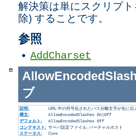
解決策は単にスクリプトを
除) することです。
参照
AddCharset
AllowEncodedSlas
ブ
説明:
URL 中の符号化されたパス分離文字が先に
構文:
AllowEncodedSlashes On|Off
デフォルト:
AllowEncodedSlashes Off
コンテキスト:
サーバ設定ファイル, バーチャルホスト
ステータス:
Core