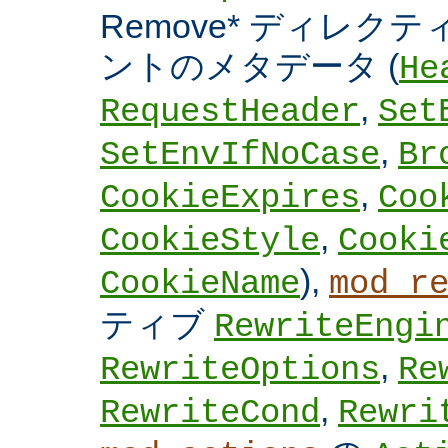
Remove* ディレクテ
ントのメタデータ (
He
,
RequestHeader
Set
,
SetEnvIfNoCase
Br
,
CookieExpires
Coo
,
CookieStyle
Cooki
),
CookieName
mod_r
ティブ
RewriteEngi
,
RewriteOptions
Re
,
RewriteCond
Rewri