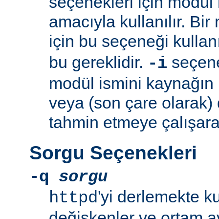
seçenekleri için modül 
amacıyla kullanılır. Bir
için bu seçeneği kullan
bu gereklidir.
seçeneğ
-i
modül ismini kaynağın
veya (son çare olarak)
tahmin etmeye çalışara
Sorgu Seçenekleri
-q
sorgu
'yi derlemekte k
httpd
değişkenler ve ortam ay