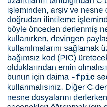
uzantılarını tanıdığından C
işleminden, arşiv ve nesne 
doğrudan ilintileme işlemind
böyle önceden derlenmiş ne
kullanırken, devingen payla
kullanılmalarını sağlamak
bağımsız kod (PIC) üretece
olduklarından emin olmalıs
bunun için daima
seç
-fpic
kullanmalısınız. Diğer C derl
nesne dosyalarını derlerken
seçenekleri öğrenmek için o 