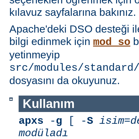
kılavuz sayfalarına bakınız.
Apache'deki DSO desteği ile i
bilgi edinmek için
b
mod_so
yetinmeyip
src/modules/standard
dosyasını da okuyunuz.
Kullanım
apxs
-
g
[ -
S
isim=d
modüladı