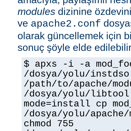
modules
dizinine özdevin
ve
dosyas
apache2.conf
olarak güncellemek için bi
sonuç şöyle elde edilebilir
$ apxs -i -a mod_fo
/dosya/yolu/instdso
/path/to/apache/mod
/dosya/yolu/libtool
mode=install cp mod
/dosya/yolu/apache/
chmod 755