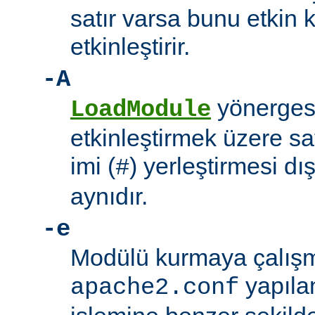
satır varsa bunu etkin 
etkinleştirir.
-A
yönerges
LoadModule
etkinleştirmek üzere sat
imi (
) yerleştirmesi d
#
aynıdır.
-e
Modülü kurmaya çalışm
yapıla
apache2.conf