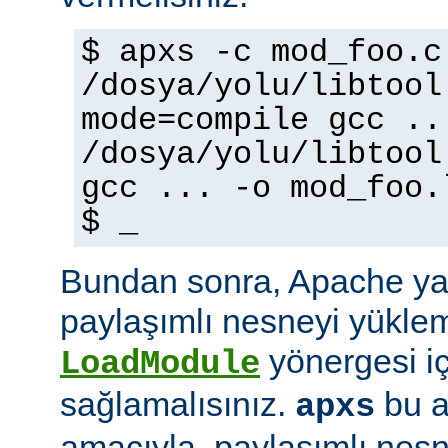
$ apxs -c mod_foo.c
/dosya/yolu/libtool
mode=compile gcc ..
/dosya/yolu/libtool
gcc ... -o mod_foo.
$ _
Bundan sonra, Apache ya
paylaşımlı nesneyi yüklem
yönergesi i
LoadModule
sağlamalısınız.
bu a
apxs
amacıyla, paylaşımlı nes