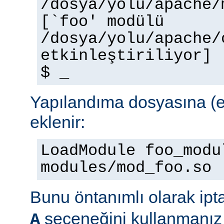
/dosya/yolu/apache/
[`foo' modülü
/dosya/yolu/apache/
etkinleştiriliyor]
$ _
Yapılandıma dosyasına (e
eklenir:
LoadModule foo_modu
modules/mod_foo.so
Bunu öntanımlı olarak ipt
seçeneğini kullanmanız 
A