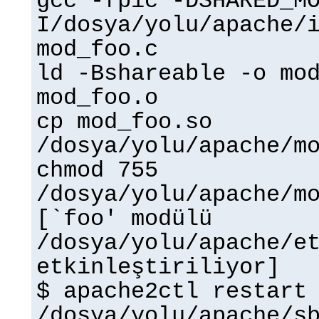
gcc -fpic -DSHARED_M
I/dosya/yolu/apache/
mod_foo.c
ld -Bshareable -o mo
mod_foo.o
cp mod_foo.so
/dosya/yolu/apache/m
chmod 755
/dosya/yolu/apache/m
[`foo' modülü
/dosya/yolu/apache/e
etkinleştiriliyor]
$ apache2ctl restart
/dosya/yolu/apache/s