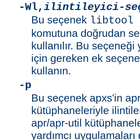
-Wl
,
ilintileyici-se
Bu seçenek
libtool 
komutuna doğrudan se
kullanılır. Bu seçeneği y
için gereken ek seçenek
kullanın.
-p
Bu seçenek apxs'in apr/
kütüphaneleriyle ilintil
apr/apr-util kütüphanel
yardımcı uygulamaları d