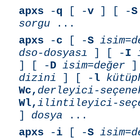
apxs
-
q
[ -
v
] [ -
S
sorgu
...
apxs
-
c
[ -
S
isim=d
dso-dosyası
] [ -
I
] [ -
D
isim=değer
] 
dizini
] [ -
l
kütüp
Wc,
derleyici-seçene
Wl,
ilintileyici-seç
]
dosya
...
apxs
-
i
[ -
S
isim=d