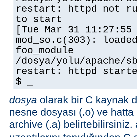
restart: httpd not r
to start
[Tue Mar 31 11:27:55
mod_so.c(303): loade
foo_module
/dosya/yolu/apache/s
restart: httpd start
$ _
dosya
olarak bir C kaynak do
nesne dosyası (.o) ve hatta 
archive (.a) belirtebilirsiniz.