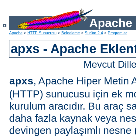
Apache 
Apache
>
HTTP Sunucusu
>
Belgeleme
>
Sürüm 2.4
>
Programlar
apxs - Apache Eklent
Mevcut Dill
, Apache Hiper Metin 
apxs
(HTTP) sunucusu için ek m
kurulum aracıdır. Bu araç s
daha fazla kaynak veya ne
devingen paylaşımlı nesne