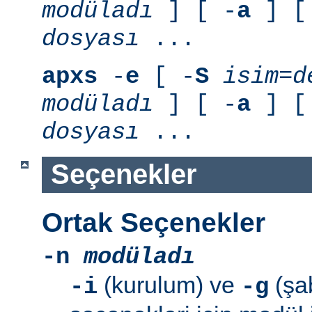
modüladı
] [ -
a
] [
dosyası
...
apxs
-
e
[ -
S
isim=d
modüladı
] [ -
a
] [
dosyası
...
Seçenekler
Ortak Seçenekler
-n
modüladı
(kurulum) ve
(şab
-i
-g