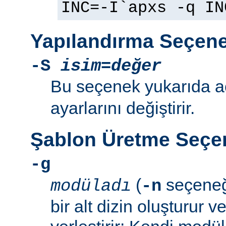
INC=-I`apxs -q IN
Yapılandırma Seçene
-S
isim=değer
Bu seçenek yukarıda 
ayarlarını değiştirir.
Şablon Üretme Seçen
-g
(
seçeneğ
modüladı
-n
bir alt dizin oluşturur v