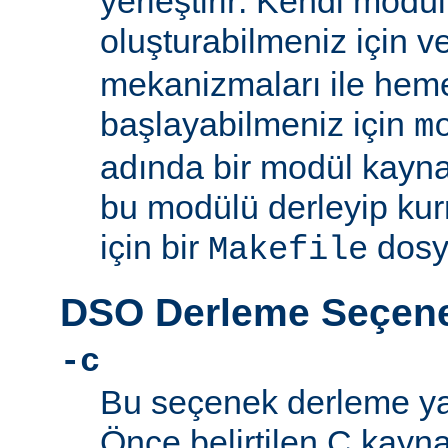
yerleştirir: Kendi mod
oluşturabilmeniz için 
mekanizmaları ile he
başlayabilmeniz için
m
adında bir modül kayna
bu modülü derleyip kur
için bir
dosy
Makefile
DSO Derleme Seçene
-c
Bu seçenek derleme yapı
Önce belirtilen C kayn