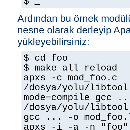
$ _
Ardından bu örnek modülü
nesne olarak derleyip A
yükleyebilirsiniz:
$ cd foo
$ make all reload
apxs -c mod_foo.c
/dosya/yolu/libtool
mode=compile gcc ..
/dosya/yolu/libtool
gcc ... -o mod_foo.
apxs -i -a -n "foo"