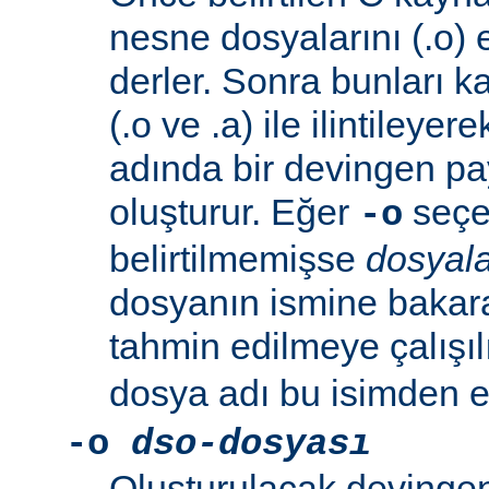
nesne dosyalarını (.o) 
derler. Sonra bunları k
(.o ve .a) ile ilintileyer
adında bir devingen pa
oluşturur. Eğer
seçen
-o
belirtilmemişse
dosyala
dosyanın ismine bakar
tahmin edilmeye çalışıl
dosya adı bu isimden el
-o
dso-dosyası
Oluşturulacak devingen