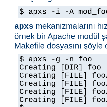
$ apxs -i -A mod_fo
mekanizmalarını hız
apxs
örnek bir Apache modül ş
Makefile dosyasını şöyle ol
$ apxs -g -n foo
Creating [DIR] foo
Creating [FILE] foo
Creating [FILE] foo
Creating [FILE] foo
Creating [FILE] foo