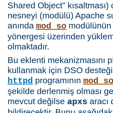
Shared Object" kısaltması)
nesneyi (modülü) Apache 
anında
modülünü
mod_so
yönergesi üzerinden yükl
olmaktadır.
Bu eklenti mekanizmasını 
kullanmak için DSO desteği
programının
httpd
mod_s
şekilde derlenmiş olması ge
mevcut değilse
aracı 
apxs
bildirecektir. Bunu aşağıda