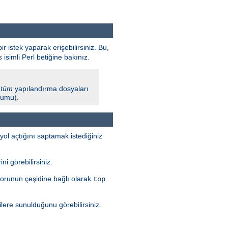
ir istek yaparak erişebilirsiniz. Bu,
isimli Perl betiğine bakınız.
s
l
tüm
yapılandırma dosyaları
urumu).
yol açtığını saptamak istediğiniz
i görebilirsiniz.
 Sorunun çeşidine bağlı olarak
top
ilere sunulduğunu görebilirsiniz.