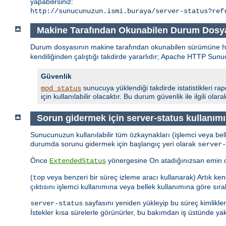
yapabilirsiniz:
http://sunucunuzun.ismi.buraya/server-status?ref
Makine Tarafından Okunabilen Durum Dosy
Durum dosyasının makine tarafından okunabilen sürümüne
kendiliğinden çalıştığı takdirde yararlıdır; Apache HTTP S
Güvenlik
sunucuya yüklendiği takdirde istatistikleri ra
mod_status
için kullanılabilir olacaktır. Bu durum güvenlik ile ilgili ol
Sorun gidermek için server-status kullanımı
Sunucunuzun kullanılabilir tüm özkaynakları (işlemci veya bell
durumda sorunu gidermek için başlangıç yeri olarak
server-
Önce
yönergesine On atadığınızsan emin olun
ExtendedStatus
(
veya benzeri bir süreç izleme aracı kullanarak) Artık kend
top
çıktısını işlemci kullanımına veya bellek kullanımına göre sırala
sayfasını yeniden yükleyip bu süreç kimlikler
server-status
İstekler kısa sürelerle görünürler, bu bakımdan iş üstünde ya