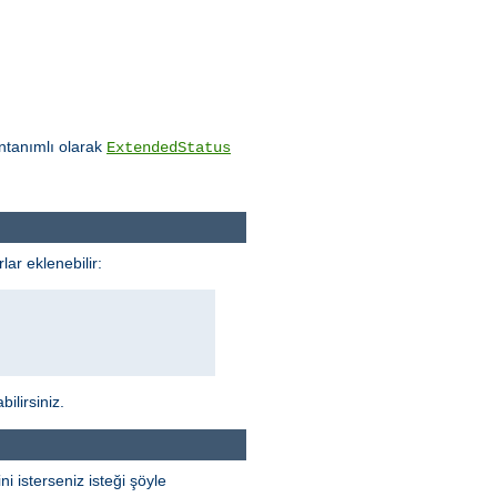
ntanımlı olarak
ExtendedStatus
lar eklenebilir:
ilirsiniz.
 isterseniz isteği şöyle