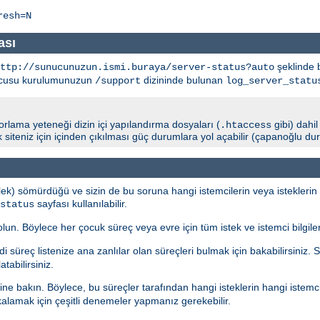
resh=N
ası
şeklinde b
http://sunucunuzun.ismi.buraya/server-status?auto
unucusu kurulumunuzun
dizininde bulunan
/support
log_server_statu
porlama yeteneği dizin içi yapılandırma dosyaları (
gibi) dahi
.htaccess
arak siteniz için içinden çıkılması güç durumlara yol açabilir (çapanoğlu d
ek) sömürdüğü ve sizin de bu soruna hangi istemcilerin veya isteklerin 
sayfası kullanılabilir.
status
. Böylece her çocuk süreç veya evre için tüm istek ve istemci bilgilerin
i süreç listenize ana zanlılar olan süreçleri bulmak için bakabilirsiniz.
tabilirsiniz.
ine bakın. Böylece, bu süreçler tarafından hangi isteklerin hangi istemc
kalamak için çeşitli denemeler yapmanız gerekebilir.