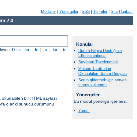
Modüller
|
Yönergeler
|
SSS
|
Terimler
|
Site Haritası
m 2.4
Konular
evcut Diller:
en
|
fr
|
ja
|
ko
|
tr
Durum Bilgisi Desteğinin
Etkinleştirilmesi
Sayfanın Tazelenmesi
Makine Tarafından
Okunabilen Durum Dosyası
Sorun gidermek için server-
status kullanımı
Yönergeler
a okunabilen bir HTML sayfası
Bu modül yönerge içermez.
 sayfa o anki sunucu durumunu
Yorum