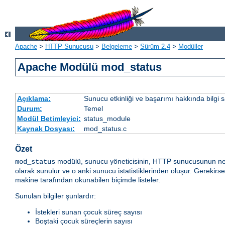
Apache
>
HTTP Sunucusu
>
Belgeleme
>
Sürüm 2.4
>
Modüller
Apache Modülü mod_status
Açıklama:
Sunucu etkinliği ve başarımı hakkında bilgi s
Durum:
Temel
Modül Betimleyici:
status_module
Kaynak Dosyası:
mod_status.c
Özet
modülü, sunucu yöneticisinin, HTTP sunucusunun ne ka
mod_status
olarak sunulur ve o anki sunucu istatistiklerinden oluşur. Gerekirs
makine tarafından okunabilen biçimde listeler.
Sunulan bilgiler şunlardır:
İstekleri sunan çocuk süreç sayısı
Boştaki çocuk süreçlerin sayısı