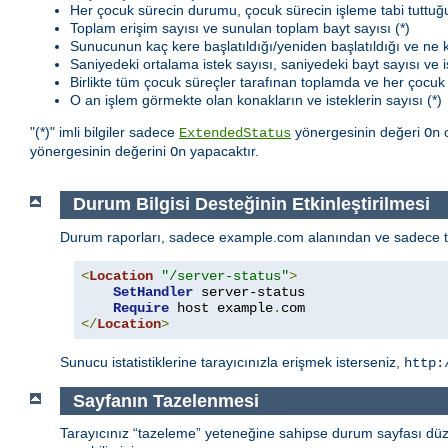
Her çocuk sürecin durumu, çocuk sürecin işleme tabi tuttuğu
Toplam erişim sayısı ve sunulan toplam bayt sayısı (*)
Sunucunun kaç kere başlatıldığı/yeniden başlatıldığı ve ne
Saniyedeki ortalama istek sayısı, saniyedeki bayt sayısı ve i
Birlikte tüm çocuk süreçler tarafınan toplamda ve her çocuk 
O an işlem görmekte olan konakların ve isteklerin sayısı (*)
"(*)" imli bilgiler sadece
yönergesinin değeri
o
ExtendedStatus
On
yönergesinin değerini
yapacaktır.
On
Durum Bilgisi Desteğinin Etkinleştirilmesi
Durum raporları, sadece example.com alanından ve sadece tara
<
Location
"/server-status"
>
SetHandler
 server-status

Require
 host example
.
</
Location
>
Sunucu istatistiklerine tarayıcınızla erişmek isterseniz,
http:
Sayfanın Tazelenmesi
Tarayıcınız “tazeleme” yeteneğine sahipse durum sayfası düzen