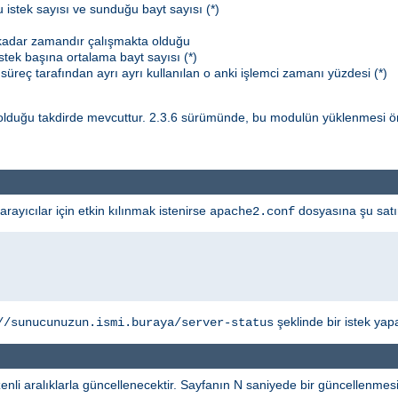
 istek sayısı ve sunduğu bayt sayısı (*)
 kadar zamandır çalışmakta olduğu
stek başına ortalama bayt sayısı (*)
süreç tarafından ayrı ayrı kullanılan o anki işlemci zamanı yüzdesi (*)
lduğu takdirde mevcuttur. 2.3.6 sürümünde, bu modulün yüklenmesi ö
yıcılar için etkin kılınmak istenirse
dosyasına şu satır
apache2.conf
şeklinde bir istek yapab
//sunucunuzun.ismi.buraya/server-status
li aralıklarla güncellenecektir. Sayfanın N saniyede bir güncellenmesini