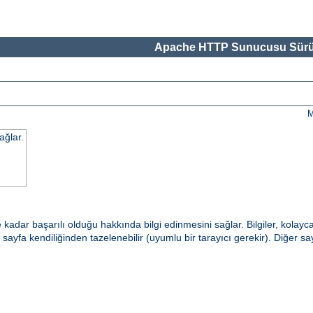
Apache HTTP Sunucusu Sürü
M
ağlar.
dar başarılı olduğu hakkında bilgi edinmesini sağlar. Bilgiler, kolayc
e sayfa kendiliğinden tazelenebilir (uyumlu bir tarayıcı gerekir). Diğer