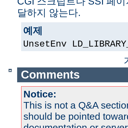
CGI 스크립트나 SSI 페
달하지 않는다.
예제
UnsetEnv LD_LIBRARY
Comments
Notice:
This is not a Q&A sect
should be pointed towar
documentation or serve