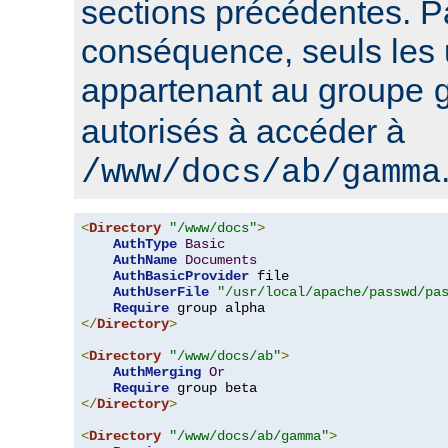
sections précédentes. P
conséquence, seuls les u
appartenant au groupe
autorisés à accéder à
/www/docs/ab/gamma
<
Directory
"/www/docs"
>
AuthType
Basic
AuthName
Documents
AuthBasicProvider
 file

AuthUserFile
"/usr/local/apache/passwd/pa
Require
</
Directory
>
<
Directory
"/www/docs/ab"
>
AuthMerging
Or
Require
</
Directory
>
<
Directory
"/www/docs/ab/gamma"
>