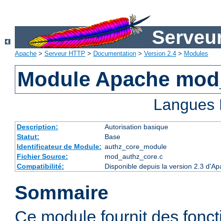
Serveu
Apache
>
Serveur HTTP
>
Documentation
>
Version 2.4
>
Modules
Module Apache mod
Langues 
Description:
Autorisation basique
Statut:
Base
Identificateur de Module:
authz_core_module
Fichier Source:
mod_authz_core.c
Compatibilité:
Disponible depuis la version 2.3 d'
Sommaire
Ce module fournit des fonct