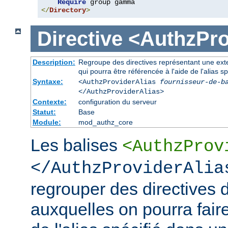
Require
</
Directory
>
Directive
<AuthzPro
Description:
Regroupe des directives représentant une exte
qui pourra être référencée à l'aide de l'alias sp
Syntaxe:
<AuthzProviderAlias
fournisseur-de-b
</AuthzProviderAlias>
Contexte:
configuration du serveur
Statut:
Base
Module:
mod_authz_core
Les balises
<AuthzProv
</AuthzProviderAlia
regrouper des directives d
auxquelles on pourra faire