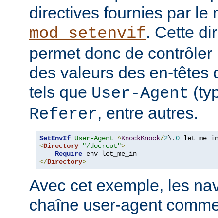
directives fournies par le
. Cette di
mod_setenvif
permet donc de contrôler 
des valeurs des en-têtes
tels que
(ty
User-Agent
, entre autres.
Referer
SetEnvIf
User-Agent
^
KnockKnock
/
2
\.
0
<
Directory
"/docroot"
>
Require
</
Directory
>
Avec cet exemple, les nav
chaîne user-agent comme