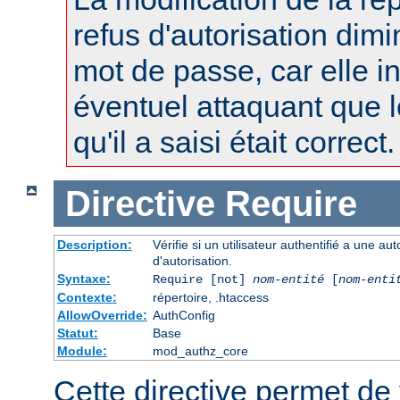
refus d'autorisation dimi
mot de passe, car elle i
éventuel attaquant que 
qu'il a saisi était correct.
Directive
Require
Description:
Vérifie si un utilisateur authentifié a une a
d'autorisation.
Syntaxe:
Require [not]
nom-entité
[
nom-enti
Contexte:
répertoire, .htaccess
AllowOverride:
AuthConfig
Statut:
Base
Module:
mod_authz_core
Cette directive permet de v