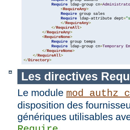
Require
 ldap-group cn
=
Administrat
<
RequireAny
>
Require
 group sales

Require
 ldap-attribute dept
=
"
</
RequireAny
>
</
RequireAll
>
</
RequireAny
>
<
RequireNone
>
Require
 group temps

Require
 ldap-group cn
=
Temporary
E
</
RequireNone
>
</
RequireAll
>
</
Directory
>
Les directives Requ
Le module
mod_authz_c
disposition des fournisseu
génériques utilisables ave
.
Require