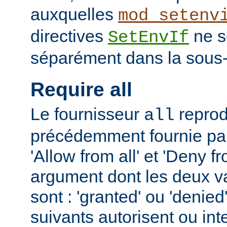
auxquelles
mod_setenv
directives
ne s
SetEnvIf
séparément dans la sous-
Require all
Le fournisseur
reprodu
all
précédemment fournie par 
'Allow from all' et 'Deny fr
argument dont les deux v
sont : 'granted' ou 'denie
suivants autorisent ou int