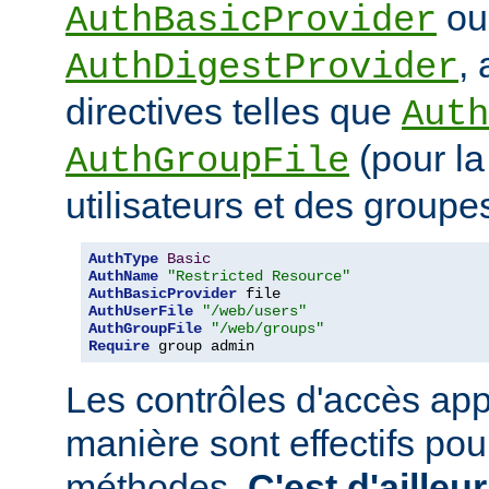
ou
AuthBasicProvider
,
AuthDigestProvider
directives telles que
Auth
(pour la
AuthGroupFile
utilisateurs et des groupe
AuthType
Basic
AuthName
"Restricted Resource"
AuthBasicProvider
AuthUserFile
"/web/users"
AuthGroupFile
"/web/groups"
Require
 group admin
Les contrôles d'accès app
manière sont effectifs po
méthodes.
C'est d'ailleu