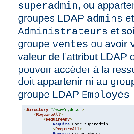
, ou apparte
superadmin
groupes LDAP
et
admins
et soi
Administrateurs
groupe
ou avoir
ventes
valeur de l'attribut LDAP
pouvoir accéder à la ressou
doit appartenir ni au gro
groupe LDAP
Employés
<
Directory
"/www/mydocs"
>
<
RequireAll
>
<
RequireAny
>
Require
 user superadmin

<
RequireAll
>
Require
 group admins
