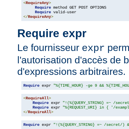
<
RequireAny
>
Require
 method GET POST OPTIONS

Require
</
RequireAny
>
Require expr
Le fournisseur
perme
expr
l'autorisation d'accès de 
d'expressions arbitraires.
Require
 expr 
"%{TIME_HOUR} -ge 9 && %{TIME_HO
<
RequireAll
>
Require
 expr 
"!(%{QUERY_STRING} =~ /secre
Require
 expr 
"%{REQUEST_URI} in { '/examp
</
RequireAll
>
Require
 expr 
"!(%{QUERY_STRING} =~ /secret/) 