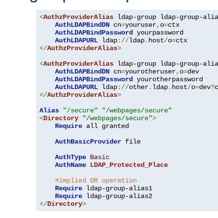
<
AuthzProviderAlias
 ldap-group ldap-group-ali
AuthLDAPBindDN
 cn
=
youruser
,
o
=
ctx

AuthLDAPBindPassword
 yourpassword

AuthLDAPURL
 ldap
://
ldap
.
host
/
o
=
</
AuthzProviderAlias
>
<
AuthzProviderAlias
 ldap-group ldap-group-ali
AuthLDAPBindDN
 cn
=
yourotheruser
,
o
=
dev

AuthLDAPBindPassword
 yourotherpassword

AuthLDAPURL
 ldap
://
other
.
ldap
.
host
/
o
=
dev
?
</
AuthzProviderAlias
>
Alias
"/secure"
"/webpages/secure"
<
Directory
"/webpages/secure"
>
Require
 all granted

AuthBasicProvider
 file

AuthType
Basic
AuthName
LDAP_Protected_Place
#implied OR operation
Require
 ldap-group-alias1

Require
</
Directory
>