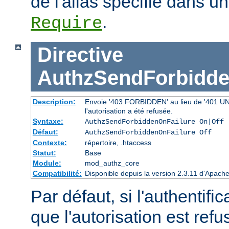
de l'alias spécifié dans un
.
Require
Directive
AuthzSendForbidde
Description:
Envoie '403 FORBIDDEN' au lieu de '401 UNAU
l'autorisation a été refusée.
Syntaxe:
AuthzSendForbiddenOnFailure On|Off
Défaut:
AuthzSendForbiddenOnFailure Off
Contexte:
répertoire, .htaccess
Statut:
Base
Module:
mod_authz_core
Compatibilité:
Disponible depuis la version 2.3.11 d'Apac
Par défaut, si l'authentific
que l'autorisation est r